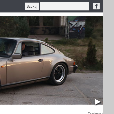
▶︎
Zarejestruj